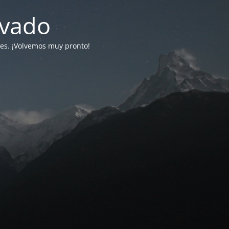
ivado
tes. ¡Volvemos muy pronto!