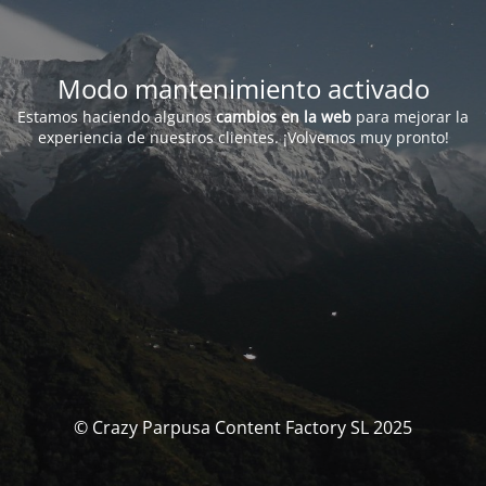
Modo mantenimiento activado
Estamos haciendo algunos
cambios en la web
para mejorar la
experiencia de nuestros clientes. ¡Volvemos muy pronto!
© Crazy Parpusa Content Factory SL 2025