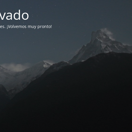
ivado
tes. ¡Volvemos muy pronto!