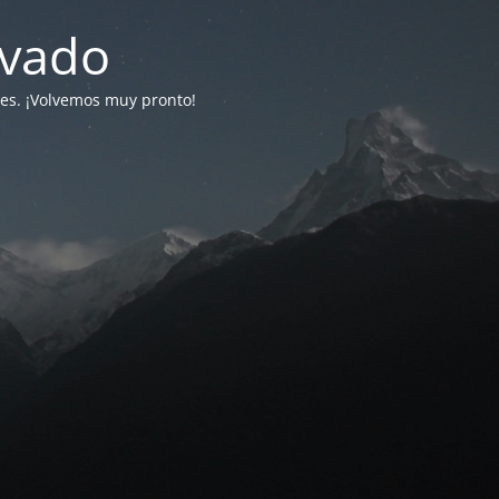
ivado
tes. ¡Volvemos muy pronto!