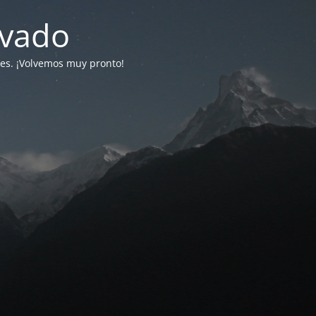
ivado
tes. ¡Volvemos muy pronto!