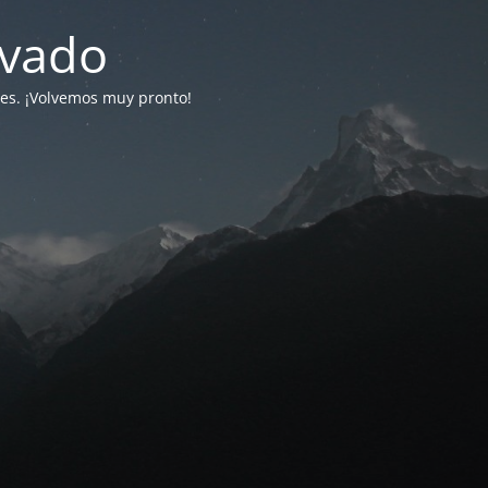
ivado
tes. ¡Volvemos muy pronto!