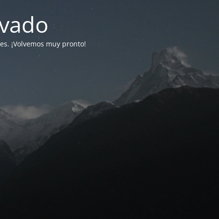
ivado
tes. ¡Volvemos muy pronto!