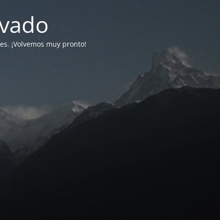
ivado
tes. ¡Volvemos muy pronto!