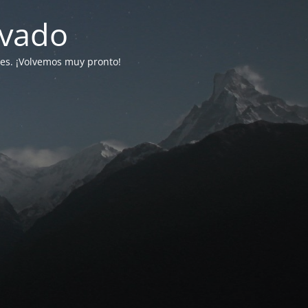
ivado
tes. ¡Volvemos muy pronto!