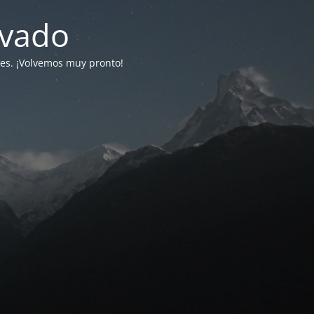
ivado
tes. ¡Volvemos muy pronto!