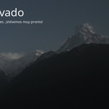
ivado
tes. ¡Volvemos muy pronto!