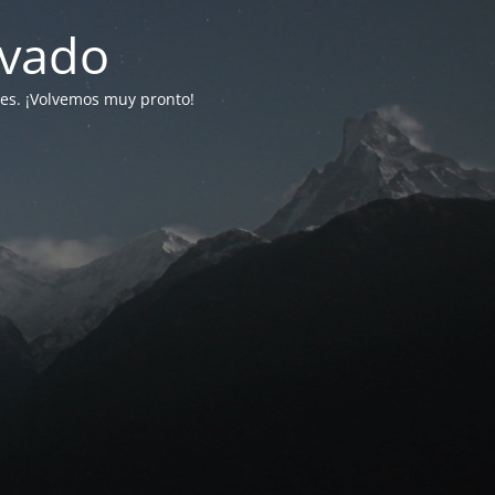
ivado
tes. ¡Volvemos muy pronto!